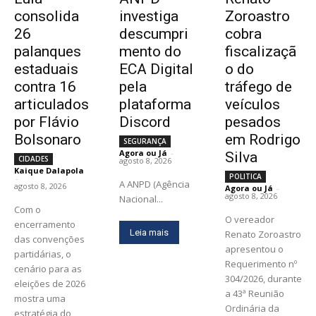
consolida
investiga
Zoroastro
26
descumpri
cobra
palanques
mento do
fiscalizaçã
estaduais
ECA Digital
o do
contra 16
pela
tráfego de
articulados
plataforma
veículos
por Flávio
Discord
pesados
Bolsonaro
em Rodrigo
SEGURANÇA
Agora ou Já
-
Silva
CIDADES
agosto 8, 2026
Kaique Dalapola
POLITICA
-
A ANPD (Agência
agosto 8, 2026
Agora ou Já
-
agosto 8, 2026
Nacional...
Com o
O vereador
encerramento
Leia mais
Renato Zoroastro
das convenções
apresentou o
partidárias, o
Requerimento nº
cenário para as
304/2026, durante
eleições de 2026
a 43ª Reunião
mostra uma
Ordinária da
estratégia do