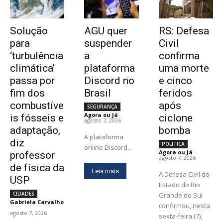
Solução
AGU quer
RS: Defesa
para
suspender
Civil
‘turbulência
a
confirma
climática’
plataforma
uma morte
passa por
Discord no
e cinco
fim dos
Brasil
feridos
combustíve
após
SEGURANÇA
Agora ou Já
-
is fósseis e
ciclone
agosto 7, 2026
adaptação,
bomba
A plataforma
diz
POLITICA
online Discord...
Agora ou Já
-
professor
agosto 7, 2026
de física da
Leia mais
A Defesa Civil do
USP
Estado do Rio
CIDADES
Grande do Sul
Gabriela Carvalho
confirmou, nesta
-
agosto 7, 2026
sexta-feira (7),