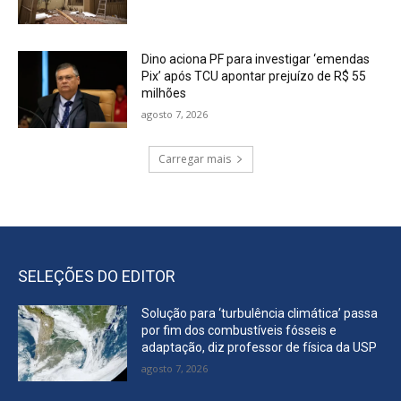
Dino aciona PF para investigar ‘emendas
Pix’ após TCU apontar prejuízo de R$ 55
milhões
agosto 7, 2026
Carregar mais
SELEÇÕES DO EDITOR
Solução para ‘turbulência climática’ passa
por fim dos combustíveis fósseis e
adaptação, diz professor de física da USP
agosto 7, 2026