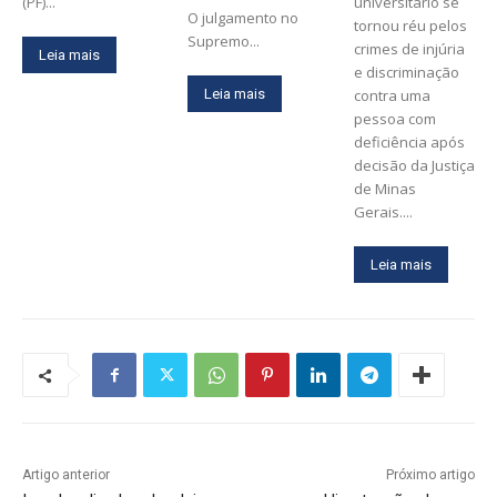
(PF)...
universitário se
O julgamento no
tornou réu pelos
Supremo...
crimes de injúria
Leia mais
e discriminação
Leia mais
contra uma
pessoa com
deficiência após
decisão da Justiça
de Minas
Gerais....
Leia mais
Artigo anterior
Próximo artigo