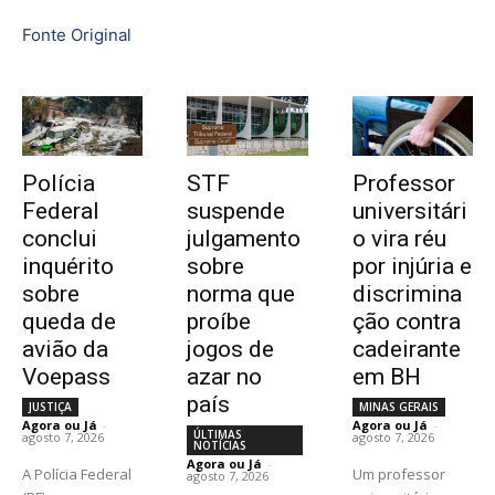
Fonte Original
Polícia
STF
Professor
Federal
suspende
universitári
conclui
julgamento
o vira réu
inquérito
sobre
por injúria e
sobre
norma que
discrimina
queda de
proíbe
ção contra
avião da
jogos de
cadeirante
Voepass
azar no
em BH
país
JUSTIÇA
MINAS GERAIS
Agora ou Já
-
Agora ou Já
-
ÚLTIMAS
agosto 7, 2026
agosto 7, 2026
NOTÍCIAS
Agora ou Já
-
A Polícia Federal
Um professor
agosto 7, 2026