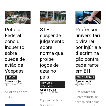
Polícia
STF
Professor
Federal
suspende
universitári
conclui
julgamento
o vira réu
inquérito
sobre
por injúria e
sobre
norma que
discrimina
queda de
proíbe
ção contra
avião da
jogos de
cadeirante
Voepass
azar no
em BH
país
JUSTIÇA
MINAS GERAIS
Agora ou Já
-
Agora ou Já
-
ÚLTIMAS
agosto 7, 2026
agosto 7, 2026
NOTÍCIAS
Agora ou Já
-
A Polícia Federal
Um professor
agosto 7, 2026
(PF)...
universitário se
O julgamento no
tornou réu pelos
Supremo...