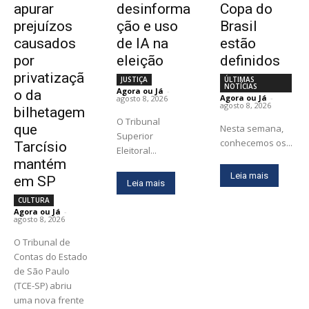
apurar
desinforma
Copa do
prejuízos
ção e uso
Brasil
causados
de IA na
estão
por
eleição
definidos
privatizaçã
JUSTIÇA
ÚLTIMAS
NOTÍCIAS
Agora ou Já
-
o da
Agora ou Já
-
agosto 8, 2026
agosto 8, 2026
bilhetagem
O Tribunal
que
Nesta semana,
Superior
conhecemos os...
Tarcísio
Eleitoral...
mantém
Leia mais
em SP
Leia mais
CULTURA
Agora ou Já
-
agosto 8, 2026
O Tribunal de
Contas do Estado
de São Paulo
(TCE-SP) abriu
uma nova frente