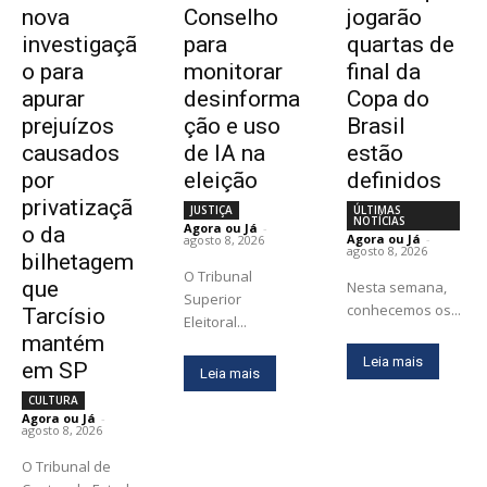
nova
Conselho
jogarão
investigaçã
para
quartas de
o para
monitorar
final da
apurar
desinforma
Copa do
prejuízos
ção e uso
Brasil
causados
de IA na
estão
por
eleição
definidos
privatizaçã
JUSTIÇA
ÚLTIMAS
NOTÍCIAS
Agora ou Já
-
o da
Agora ou Já
-
agosto 8, 2026
agosto 8, 2026
bilhetagem
O Tribunal
que
Nesta semana,
Superior
conhecemos os...
Tarcísio
Eleitoral...
mantém
Leia mais
em SP
Leia mais
CULTURA
Agora ou Já
-
agosto 8, 2026
O Tribunal de