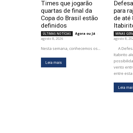
Times que jogarão
Defesa 
quartas de final da
para r
Copa do Brasil estão
de até
definidos
Itabiri
Agora ou Já
-
ÚLTIMAS NOTÍCIAS
MINAS GER
agosto 8, 2026
agosto 8, 20
Nesta semana, conhecemos os...
A Defesa Civil Municipal de
Itabirito a
possibilid
Leia mais
vento entr
entre esta 
Leia mai