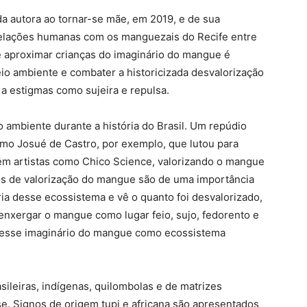
da autora ao tornar-se mãe, em 2019, e de sua
elações humanas com os manguezais do Recife entre
e aproximar crianças do imaginário do mangue é
eio ambiente e combater a historicizada desvalorização
 a estigmas como sujeira e repulsa.
 ambiente durante a história do Brasil. Um repúdio
como Josué de Castro, por exemplo, que lutou para
ém artistas como Chico Science, valorizando o mangue
os de valorização do mangue são de uma importância
ria desse ecossistema e vê o quanto foi desvalorizado,
 enxergar o mangue como lugar feio, sujo, fedorento e
s esse imaginário do mangue como ecossistema
sileiras, indígenas, quilombolas e de matrizes
se. Signos de origem tupi e africana são apresentados