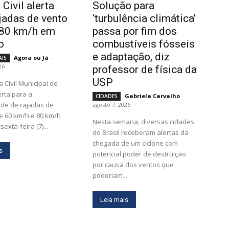
Civil alerta
Solução para
ajadas de vento
‘turbulência climática’
 80 km/h em
passa por fim dos
to
combustíveis fósseis
e adaptação, diz
Agora ou Já
-
AIS
26
professor de física da
USP
lerta para a
Gabriela Carvalho
-
CIDADES
ade de rajadas de
agosto 7, 2026
e 60 km/h e 80 km/h
Nesta semana, diversas cidades
sexta-feira (7)...
do Brasil receberam alertas da
chegada de um ciclone com
s
potencial poder de destruição
por causa dos ventos que
poderiam...
Leia mais