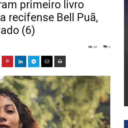
am primeiro livro
da recifense Bell Puã,
ado (6)
62
0