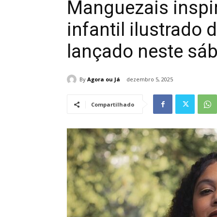
Manguezais inspir
infantil ilustrado 
lançado neste sáb
By
Agora ou Já
dezembro 5, 2025
Compartilhado