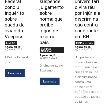
Federal
suspende
universitári
conclui
julgamento
o vira réu
inquérito
sobre
por injúria e
sobre
norma que
discrimina
queda de
proíbe
ção contra
avião da
jogos de
cadeirante
Voepass
azar no
em BH
país
JUSTIÇA
MINAS GERAIS
Agora ou Já
-
Agora ou Já
-
ÚLTIMAS
agosto 7, 2026
agosto 7, 2026
NOTÍCIAS
Agora ou Já
-
A Polícia Federal
Um professor
agosto 7, 2026
(PF)...
universitário se
O julgamento no
tornou réu pelos
Supremo...
crimes de injúria
Leia mais
e discriminação
Leia mais
contra uma
pessoa com
deficiência após
decisão da Justiça
de Minas