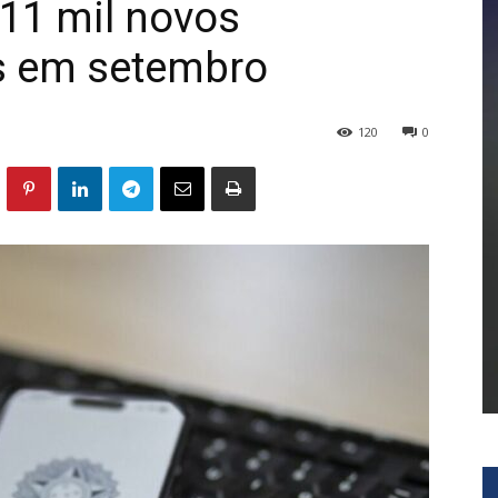
11 mil novos
s em setembro
120
0