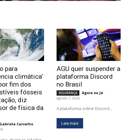
o para
AGU quer suspender a
ência climática’
plataforma Discord
por fim dos
no Brasil
tíveis fósseis
Agora ou Já
-
SEGURANÇA
agosto 7, 2026
tação, diz
sor de física da
A plataforma online Discord...
Leia mais
Gabriela Carvalho
-
26
ana, diversas cidades