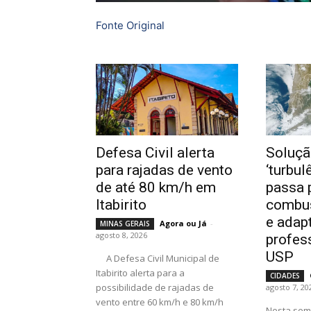
Fonte Original
Defesa Civil alerta
Soluçã
para rajadas de vento
‘turbul
de até 80 km/h em
passa 
Itabirito
combus
e adap
Agora ou Já
-
MINAS GERAIS
agosto 8, 2026
profes
USP
A Defesa Civil Municipal de
Itabirito alerta para a
CIDADES
possibilidade de rajadas de
agosto 7, 20
vento entre 60 km/h e 80 km/h
Nesta sem