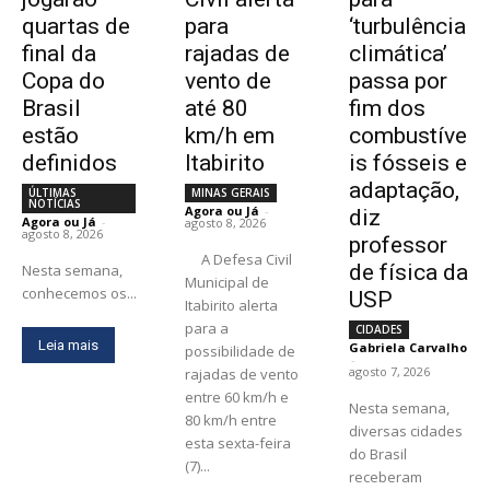
quartas de
para
‘turbulência
final da
rajadas de
climática’
Copa do
vento de
passa por
Brasil
até 80
fim dos
estão
km/h em
combustíve
definidos
Itabirito
is fósseis e
adaptação,
ÚLTIMAS
MINAS GERAIS
NOTÍCIAS
Agora ou Já
-
diz
Agora ou Já
-
agosto 8, 2026
agosto 8, 2026
professor
A Defesa Civil
de física da
Nesta semana,
Municipal de
conhecemos os...
USP
Itabirito alerta
para a
CIDADES
Leia mais
Gabriela Carvalho
possibilidade de
-
agosto 7, 2026
rajadas de vento
entre 60 km/h e
Nesta semana,
80 km/h entre
diversas cidades
esta sexta-feira
do Brasil
(7)...
receberam