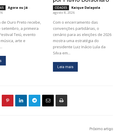
Agora ou Já
-
Kaique Dalapola
-
AIS
CIDADES
26
agosto 8, 2026
 de Ouro Preto recebe,
Com o encerramento das
e setembro, a primeira
convenções partidárias, o
Festival Teiú, evento
cenário para as eleições de 2026
música, arte e
mostra uma estratégia do
..
presidente Luiz Inácio Lula da
Silva em...
s
Leia mais
Próximo artigo