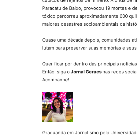
cúbicos de rejeitos de minério. A onda de l
Paracatu de Baixo, provocou 19 mortes e de
tóxico percorreu aproximadamente 600 quil
maiores desastres socioambientais da histór
Quase uma década depois, comunidades at
lutam para preservar suas memórias e seus t
Quer ficar por dentro das principais notíci
Então, siga o
Jornal Geraes
nas redes socia
Acompanhe!
Graduanda em Jornalismo pela Universidad