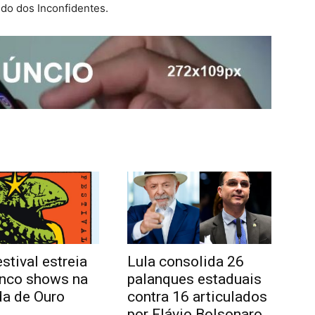
ndo dos Inconfidentes.
stival estreia
Lula consolida 26
nco shows na
palanques estaduais
a de Ouro
contra 16 articulados
por Flávio Bolsonaro