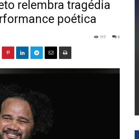
eto relembra tragédia
rformance poética
117
0