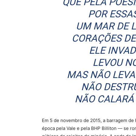
QUE PELA POES
POR ESSA
UM MAR DE 
CORAÇÕES DE
ELE INVA
LEVOU N
MAS NÃO LEVA
NÃO DESTR
NÃO CALARÁ
Em 5 de novembro de 2015, a barragem de 
época pela Vale e pela BHP Billiton — se r