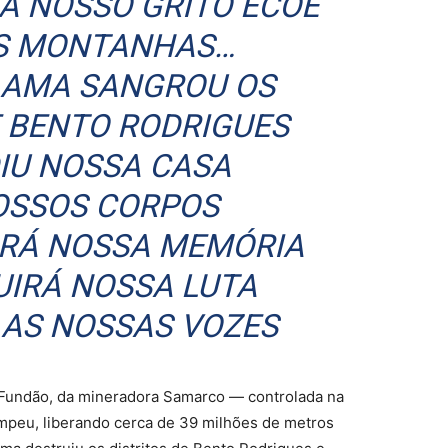
IA NOSSO GRITO ECOE
S MONTANHAS…
LAMA SANGROU OS
 BENTO RODRIGUES
DIU NOSSA CASA
OSSOS CORPOS
RÁ NOSSA MEMÓRIA
UIRÁ NOSSA LUTA
 AS NOSSAS VOZES
Fundão, da mineradora Samarco — controlada na
ompeu, liberando cerca de 39 milhões de metros