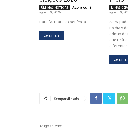
Agora ou Já
-
ÚLTIMAS NOTÍCIAS
MINAS GER
agosto 9, 2026
agosto 9, 20
Para facilitar a experiência...
A Chapada
no dia 5 d
edição do 
Leia mais
que reúne 
diferentes.
Leia mai
Compartilhado
Artigo anterior