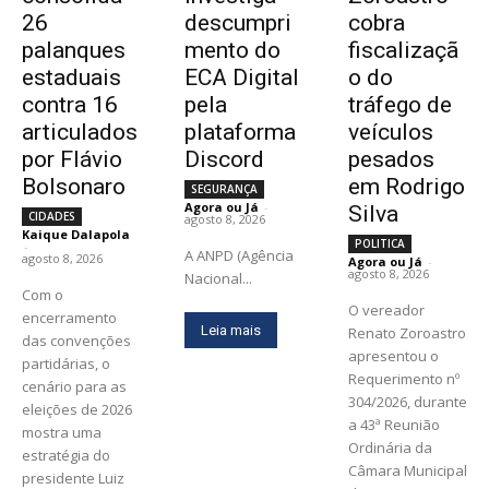
26
descumpri
cobra
palanques
mento do
fiscalizaçã
estaduais
ECA Digital
o do
contra 16
pela
tráfego de
articulados
plataforma
veículos
por Flávio
Discord
pesados
Bolsonaro
em Rodrigo
SEGURANÇA
Agora ou Já
-
Silva
CIDADES
agosto 8, 2026
Kaique Dalapola
POLITICA
-
A ANPD (Agência
agosto 8, 2026
Agora ou Já
-
agosto 8, 2026
Nacional...
Com o
O vereador
encerramento
Leia mais
Renato Zoroastro
das convenções
apresentou o
partidárias, o
Requerimento nº
cenário para as
304/2026, durante
eleições de 2026
a 43ª Reunião
mostra uma
Ordinária da
estratégia do
Câmara Municipal
presidente Luiz