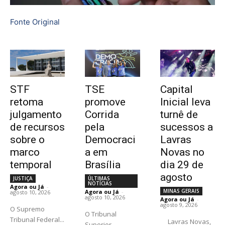
Fonte Original
STF
TSE
Capital
retoma
promove
Inicial leva
julgamento
Corrida
turnê de
de recursos
pela
sucessos a
sobre o
Democraci
Lavras
marco
a em
Novas no
temporal
Brasília
dia 29 de
agosto
JUSTIÇA
ÚLTIMAS
NOTÍCIAS
Agora ou Já
-
MINAS GERAIS
Agora ou Já
-
agosto 10, 2026
agosto 10, 2026
Agora ou Já
-
agosto 9, 2026
O Supremo
O Tribunal
Tribunal Federal...
Lavras Novas,
Superior