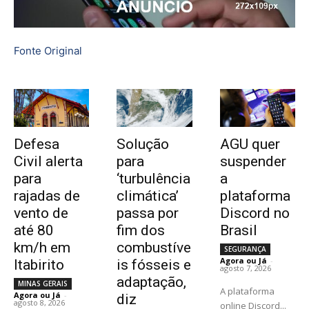
Fonte Original
Defesa
Solução
AGU quer
Civil alerta
para
suspender
para
‘turbulência
a
rajadas de
climática’
plataforma
vento de
passa por
Discord no
até 80
fim dos
Brasil
km/h em
combustíve
SEGURANÇA
Agora ou Já
-
Itabirito
is fósseis e
agosto 7, 2026
adaptação,
MINAS GERAIS
A plataforma
Agora ou Já
-
diz
agosto 8, 2026
online Discord...