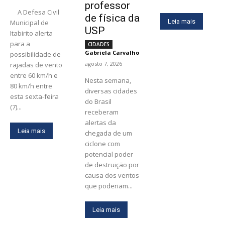
professor
A Defesa Civil
de física da
Leia mais
Municipal de
USP
Itabirito alerta
para a
CIDADES
Gabriela Carvalho
possibilidade de
-
agosto 7, 2026
rajadas de vento
entre 60 km/h e
Nesta semana,
80 km/h entre
diversas cidades
esta sexta-feira
do Brasil
(7)...
receberam
alertas da
Leia mais
chegada de um
ciclone com
potencial poder
de destruição por
causa dos ventos
que poderiam...
Leia mais