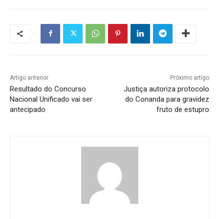
Artigo anterior
Próximo artigo
Resultado do Concurso
Justiça autoriza protocolo
Nacional Unificado vai ser
do Conanda para gravidez
antecipado
fruto de estupro