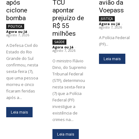
após
TCU
avião da
ciclone
apontar
Voepass
bomba
prejuízo de
JUSTIÇA
Agora ou Já
-
R$ 55
POLITICA
agosto 7, 2026
Agora ou Já
-
milhões
agosto 7, 2026
A Polícia Federal
SAÚDE
(PF)...
A Defesa Civil do
Agora ou Já
-
agosto 7, 2026
Estado do Rio
Grande do Sul
Leia mais
O ministro Flávio
confirmou, nesta
Dino, do Supremo
sexta-feira (7),
Tribunal Federal
que uma pessoa
(STF), determinou
morreu e cinco
nesta sexta-feira
ficaram feridas
(7) que a Polícia
após a...
Federal (PF)
investigue a
Leia mais
existência de
crimes na...
Leia mais