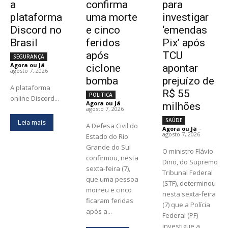
a
confirma
para
plataforma
uma morte
investigar
Discord no
e cinco
‘emendas
Brasil
feridos
Pix’ após
após
TCU
SEGURANÇA
Agora ou Já
-
ciclone
apontar
agosto 7, 2026
bomba
prejuízo de
A plataforma
R$ 55
POLITICA
online Discord...
Agora ou Já
-
milhões
agosto 7, 2026
SAÚDE
Leia mais
A Defesa Civil do
Agora ou Já
-
agosto 7, 2026
Estado do Rio
Grande do Sul
O ministro Flávio
confirmou, nesta
Dino, do Supremo
sexta-feira (7),
Tribunal Federal
que uma pessoa
(STF), determinou
morreu e cinco
nesta sexta-feira
ficaram feridas
(7) que a Polícia
após a...
Federal (PF)
investigue a