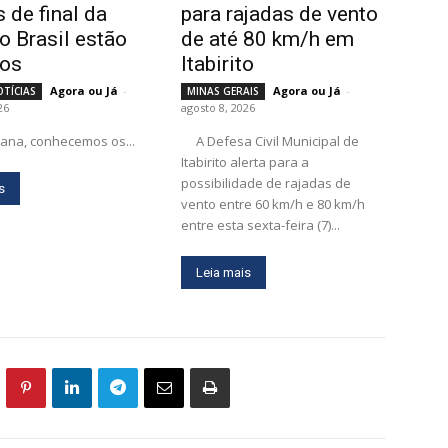
 de final da
para rajadas de vento
o Brasil estão
de até 80 km/h em
dos
Itabirito
Agora ou Já
-
Agora ou Já
-
OTÍCIAS
MINAS GERAIS
26
agosto 8, 2026
ana, conhecemos os...
A Defesa Civil Municipal de
Itabirito alerta para a
possibilidade de rajadas de
s
vento entre 60 km/h e 80 km/h
entre esta sexta-feira (7)...
Leia mais