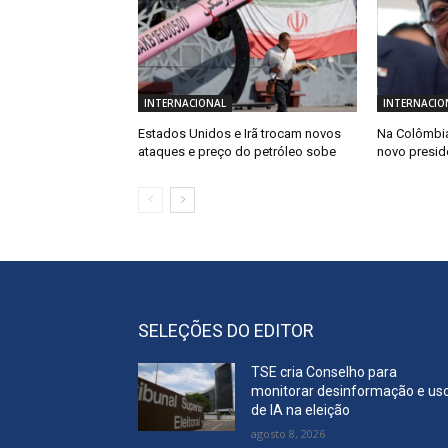
INTERNACIONAL
INTERNACIO
Estados Unidos e Irã trocam novos
Na Colômbia
ataques e preço do petróleo sobe
novo presid
SELEÇÕES DO EDITOR
TSE cria Conselho para
monitorar desinformação e us
de IA na eleição
agosto 8, 2026