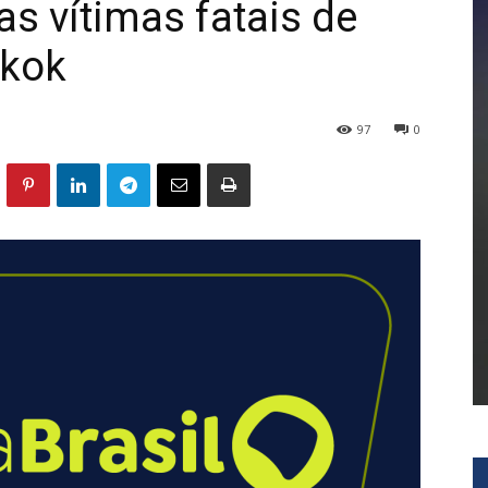
as vítimas fatais de
gkok
97
0