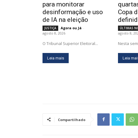
para monitorar
quartas
desinformação e uso
Copa d
de IA na eleição
defini
Agora ou Já
-
JUSTIÇA
ÚLTIMAS N
agosto 8, 2026
agosto 8, 20
O Tribunal Superior Eleitoral...
Nesta sem
Leia mais
Leia mai
Compartilhado