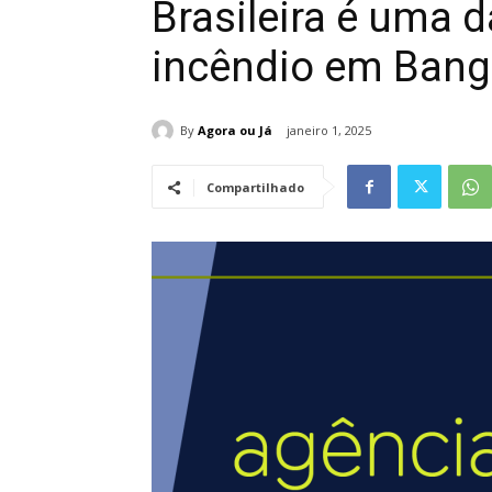
Brasileira é uma d
incêndio em Ban
By
Agora ou Já
janeiro 1, 2025
Compartilhado