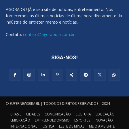
AGORA OU JÁ é seu site de notícias, entretenimento. Nós
fornecemos as últimas notícias de última hora diretamente da
indústria do entretenimento e notícias..
Contato:
contato@agoraouja.com.br
SIGA-NOS!
© SUPERNEWSBRASIL | TODOS OS DIREITOS RESERVADOS | 2024
BRASIL
CIDADES
COMUNICAÇÃO
CULTURA
EDUCAÇÃO
EMIGRAÇÃO
EMPREENDEDORISMO
ESPORTES
INOVAÇÃO
INTERNACIONAL
JUSTIÇA
LESTE DE MINAS
MEIO AMBIENTE