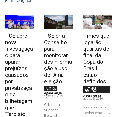
Fonte Original
TCE abre
TSE cria
Times que
nova
Conselho
jogarão
investigaçã
para
quartas de
o para
monitorar
final da
apurar
desinforma
Copa do
prejuízos
ção e uso
Brasil
causados
de IA na
estão
por
eleição
definidos
privatizaçã
JUSTIÇA
ÚLTIMAS
NOTÍCIAS
Agora ou Já
-
o da
Agora ou Já
-
agosto 8, 2026
agosto 8, 2026
bilhetagem
O Tribunal
que
Nesta semana,
Superior
conhecemos os...
Tarcísio
Eleitoral...