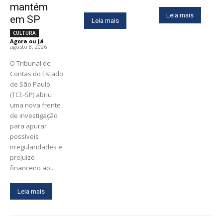
mantém
Leia mais
em SP
Leia mais
CULTURA
Agora ou Já
-
agosto 8, 2026
O Tribunal de
Contas do Estado
de São Paulo
(TCE-SP) abriu
uma nova frente
de investigação
para apurar
possíveis
irregularidades e
prejuízo
financeiro ao...
Leia mais