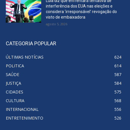
Lula diz que enfrentará tentativa de
interferência dos EUA nas eleições e
considera ‘irresponsável’ revogação do
visto de embaixadora
agosto 5, 2026
CATEGORIA POPULAR
ÚLTIMAS NOTÍCIAS
624
POLITICA
614
SAÚDE
587
JUSTIÇA
584
CIDADES
575
CULTURA
568
INTERNACIONAL
556
ENTRETENIMENTO
526