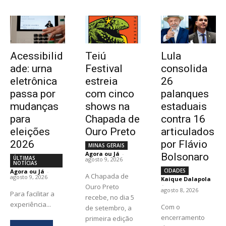
Acessibilid
Teiú
Lula
ade: urna
Festival
consolida
eletrônica
estreia
26
passa por
com cinco
palanques
mudanças
shows na
estaduais
para
Chapada de
contra 16
eleições
Ouro Preto
articulados
2026
por Flávio
MINAS GERAIS
Agora ou Já
-
Bolsonaro
ÚLTIMAS
agosto 9, 2026
NOTÍCIAS
CIDADES
Agora ou Já
-
A Chapada de
agosto 9, 2026
Kaique Dalapola
-
Ouro Preto
agosto 8, 2026
Para facilitar a
recebe, no dia 5
experiência...
Com o
de setembro, a
encerramento
primeira edição