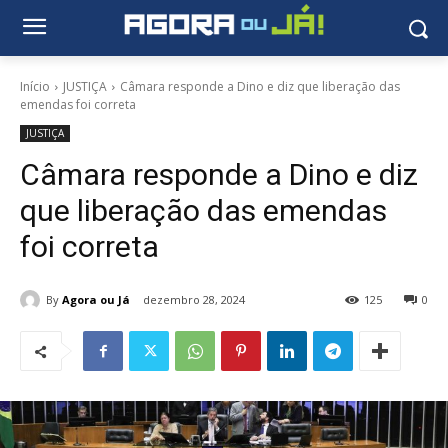
Início
JUSTIÇA
Câmara responde a Dino e diz que liberação das
emendas foi correta
JUSTIÇA
Câmara responde a Dino e diz
que liberação das emendas
foi correta
By
Agora ou Já
dezembro 28, 2024
125
0