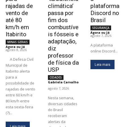
rajadas de
climática’
plataforma
vento de
passa por
Discord no
até 80
fim dos
Brasil
km/h em
combustíve
SEGURANÇA
Agora ou Já
-
Itabirito
is fósseis e
agosto 7, 2026
adaptação,
MINAS GERAIS
A plataforma
Agora ou Já
-
diz
agosto 8, 2026
online Discord...
professor
A Defesa Civil
de física da
Leia mais
Municipal de
USP
Itabirito alerta
para a
CIDADES
Gabriela Carvalho
possibilidade de
-
agosto 7, 2026
rajadas de vento
entre 60 km/h e
Nesta semana,
80 km/h entre
diversas cidades
esta sexta-feira
do Brasil
(7)...
receberam
alertas da
Leia mais