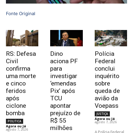
Fonte Original
RS: Defesa
Dino
Polícia
Civil
aciona PF
Federal
confirma
para
conclui
uma morte
investigar
inquérito
e cinco
‘emendas
sobre
feridos
Pix’ após
queda de
após
TCU
avião da
ciclone
apontar
Voepass
bomba
prejuízo de
JUSTIÇA
Agora ou Já
-
R$ 55
POLITICA
agosto 7, 2026
Agora ou Já
-
milhões
agosto 7, 2026
A Polícia Federal