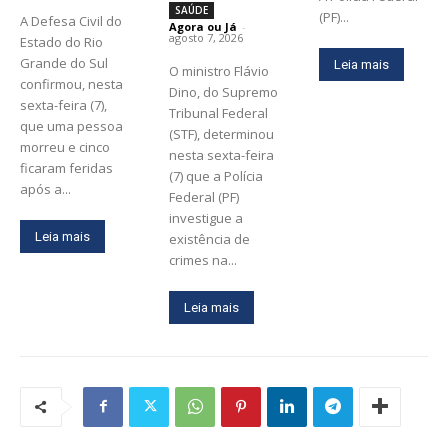
SAÚDE
(PF)...
A Defesa Civil do
Agora ou Já
-
agosto 7, 2026
Estado do Rio
Grande do Sul
Leia mais
O ministro Flávio
confirmou, nesta
Dino, do Supremo
sexta-feira (7),
Tribunal Federal
que uma pessoa
(STF), determinou
morreu e cinco
nesta sexta-feira
ficaram feridas
(7) que a Polícia
após a...
Federal (PF)
investigue a
Leia mais
existência de
crimes na...
Leia mais