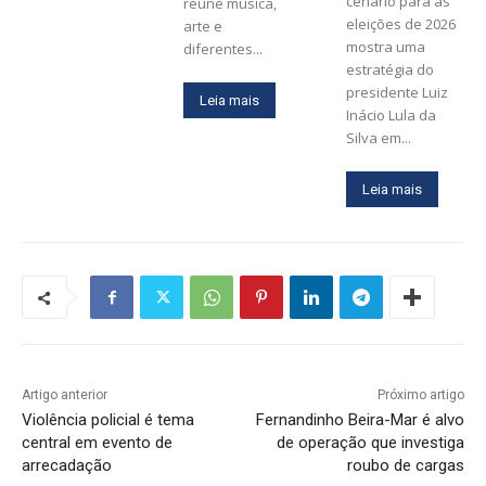
cenário para as
reúne música,
eleições de 2026
arte e
mostra uma
diferentes...
estratégia do
presidente Luiz
Leia mais
Inácio Lula da
Silva em...
Leia mais
Artigo anterior
Próximo artigo
Violência policial é tema
Fernandinho Beira-Mar é alvo
central em evento de
de operação que investiga
arrecadação
roubo de cargas