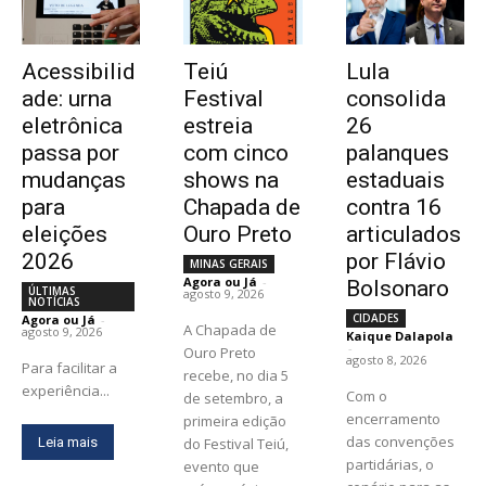
Acessibilid
Teiú
Lula
ade: urna
Festival
consolida
eletrônica
estreia
26
passa por
com cinco
palanques
mudanças
shows na
estaduais
para
Chapada de
contra 16
eleições
Ouro Preto
articulados
2026
por Flávio
MINAS GERAIS
Agora ou Já
-
Bolsonaro
ÚLTIMAS
agosto 9, 2026
NOTÍCIAS
CIDADES
Agora ou Já
-
A Chapada de
agosto 9, 2026
Kaique Dalapola
-
Ouro Preto
agosto 8, 2026
Para facilitar a
recebe, no dia 5
experiência...
Com o
de setembro, a
encerramento
primeira edição
das convenções
Leia mais
do Festival Teiú,
partidárias, o
evento que