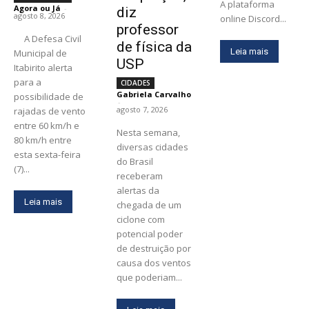
A plataforma
Agora ou Já
-
diz
agosto 8, 2026
online Discord...
professor
A Defesa Civil
de física da
Leia mais
Municipal de
USP
Itabirito alerta
para a
CIDADES
Gabriela Carvalho
possibilidade de
-
agosto 7, 2026
rajadas de vento
entre 60 km/h e
Nesta semana,
80 km/h entre
diversas cidades
esta sexta-feira
do Brasil
(7)...
receberam
alertas da
Leia mais
chegada de um
ciclone com
potencial poder
de destruição por
causa dos ventos
que poderiam...