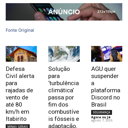
Fonte Original
Defesa
Solução
AGU quer
Civil alerta
para
suspender
para
‘turbulência
a
rajadas de
climática’
plataforma
vento de
passa por
Discord no
até 80
fim dos
Brasil
km/h em
combustíve
SEGURANÇA
Agora ou Já
-
Itabirito
is fósseis e
agosto 7, 2026
adaptação,
MINAS GERAIS