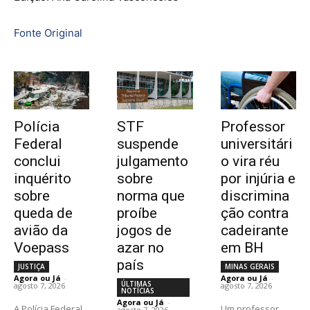
Fonte Original
Polícia
STF
Professor
Federal
suspende
universitári
conclui
julgamento
o vira réu
inquérito
sobre
por injúria e
sobre
norma que
discrimina
queda de
proíbe
ção contra
avião da
jogos de
cadeirante
Voepass
azar no
em BH
país
JUSTIÇA
MINAS GERAIS
Agora ou Já
-
Agora ou Já
-
ÚLTIMAS
agosto 7, 2026
agosto 7, 2026
NOTÍCIAS
Agora ou Já
-
A Polícia Federal
Um professor
agosto 7, 2026