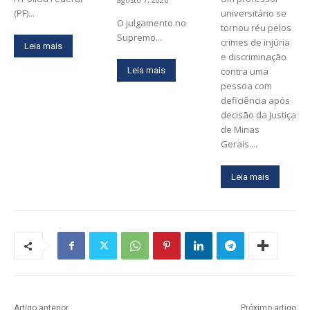
(PF)...
universitário se
O julgamento no
tornou réu pelos
Supremo...
crimes de injúria
Leia mais
e discriminação
Leia mais
contra uma
pessoa com
deficiência após
decisão da Justiça
de Minas
Gerais....
Leia mais
Artigo anterior
Próximo artigo