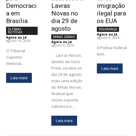
Democraci
Lavras
imigração
a em
Novas no
ilegal para
Brasília
dia 29 de
os EUA
agosto
ÚLTIMAS
SEGURANÇA
NOTÍCIAS
Agora ou Já
-
MINAS GERAIS
Agora ou Já
-
agosto 9, 2026
agosto 10, 2026
Agora ou Já
-
agosto 9, 2026
A Polícia Federal
O Tribunal
tem...
Lavras Novas,
Superior
distrito de Ouro
Eleitoral...
Preto, recebe no
Leia mais
dia 29 de agosto
Leia mais
mais uma edição
do Almas Novas,
festival que
reúne esporte,
natureza e...
Leia mais