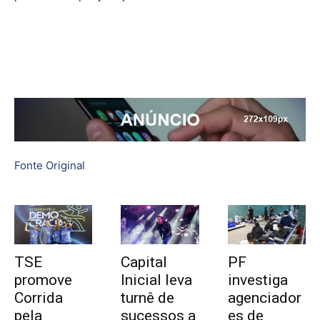
Fonte Original
TSE
Capital
PF
promove
Inicial leva
investiga
Corrida
turnê de
agenciador
pela
sucessos a
es de