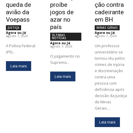
queda de
proíbe
ção contra
avião da
jogos de
cadeirante
Voepass
azar no
em BH
país
JUSTIÇA
MINAS GERAIS
Agora ou Já
-
Agora ou Já
-
ÚLTIMAS
agosto 7, 2026
agosto 7, 2026
NOTÍCIAS
Agora ou Já
-
A Polícia Federal
Um professor
agosto 7, 2026
(PF)...
universitário se
O julgamento no
tornou réu pelos
Supremo...
crimes de injúria
Leia mais
e discriminação
Leia mais
contra uma
pessoa com
deficiência após
decisão da Justiça
de Minas
Gerais....
Leia mais