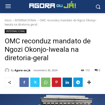
Início
INTERNACIONAL
OMC reconduz mandato de Ngozi Okonjo-
Iweala na diretoria-geral
INTERNACIONAL
OMC reconduz mandato de
Ngozi Okonjo-Iweala na
diretoria-geral
By
Agora ou Já
novembro 30, 2024
115
0