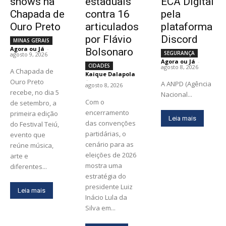
shows na
estaduais
ECA Digital
Chapada de
contra 16
pela
Ouro Preto
articulados
plataforma
por Flávio
Discord
MINAS GERAIS
Agora ou Já
-
Bolsonaro
SEGURANÇA
agosto 9, 2026
Agora ou Já
-
CIDADES
agosto 8, 2026
A Chapada de
Kaique Dalapola
-
Ouro Preto
A ANPD (Agência
agosto 8, 2026
recebe, no dia 5
Nacional...
Com o
de setembro, a
encerramento
primeira edição
Leia mais
das convenções
do Festival Teiú,
partidárias, o
evento que
cenário para as
reúne música,
eleições de 2026
arte e
mostra uma
diferentes...
estratégia do
presidente Luiz
Leia mais
Inácio Lula da
Silva em...