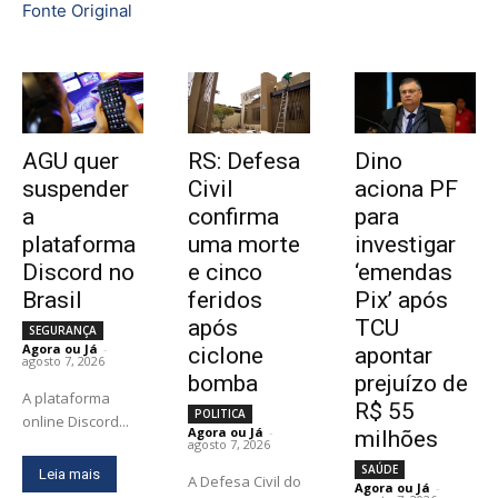
Fonte Original
AGU quer
RS: Defesa
Dino
suspender
Civil
aciona PF
a
confirma
para
plataforma
uma morte
investigar
Discord no
e cinco
‘emendas
Brasil
feridos
Pix’ após
após
TCU
SEGURANÇA
Agora ou Já
-
ciclone
apontar
agosto 7, 2026
bomba
prejuízo de
A plataforma
R$ 55
POLITICA
online Discord...
Agora ou Já
-
milhões
agosto 7, 2026
SAÚDE
Leia mais
A Defesa Civil do
Agora ou Já
-