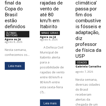
final da
rajadas de
climática’
Copa do
vento de
passa por
Brasil
até 80
fim dos
estão
km/h em
combustíve
definidos
Itabirito
is fósseis e
adaptação,
ÚLTIMAS
MINAS GERAIS
NOTÍCIAS
Agora ou Já
-
diz
Agora ou Já
-
agosto 8, 2026
agosto 8, 2026
professor
A Defesa Civil
de física da
Nesta semana,
Municipal de
conhecemos os...
USP
Itabirito alerta
para a
CIDADES
Leia mais
Gabriela Carvalho
possibilidade de
-
agosto 7, 2026
rajadas de vento
entre 60 km/h e
Nesta semana,
80 km/h entre
diversas cidades
esta sexta-feira
do Brasil
(7)...
receberam
alertas da
Leia mais
chegada de um