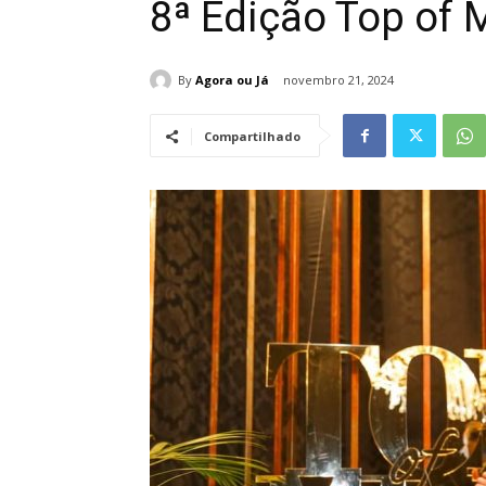
8ª Edição Top of 
By
Agora ou Já
novembro 21, 2024
Compartilhado