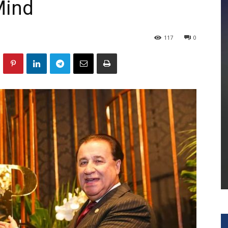
Mind
117
0