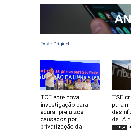
Fonte Original
TCE abre nova
TSE cr
investigação para
para m
apurar prejuízos
desinf
causados por
de IA 
privatização da
JUSTIÇA