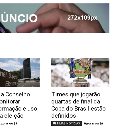
ia Conselho
Times que jogarão
onitorar
quartas de final da
ormação e uso
Copa do Brasil estão
na eleição
definidos
Agora ou Já
-
Agora ou Já
-
ÚLTIMAS NOTÍCIAS