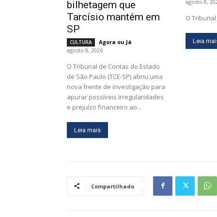
agosto 8, 20
bilhetagem que
Tarcísio mantém em
O Tribunal 
SP
Leia mai
Agora ou Já
-
CULTURA
agosto 8, 2026
O Tribunal de Contas do Estado
de São Paulo (TCE-SP) abriu uma
nova frente de investigação para
apurar possíveis irregularidades
e prejuízo financeiro ao...
Leia mais
Compartilhado