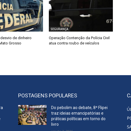
SEGURANÇA
 desvio de dinheiro
Operação Contenção da Polícia Civil
 Mato Grosso
atua contra roubo de veículos
POSTAGENS POPULARES
C
ra
Do pebolim ao debate, 8ª Flipei
Ú
traz ideias emancipatórias e
P
e
práticas políticas em torno do
livro
S