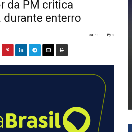
r da PM critica
 durante enterro
106
0