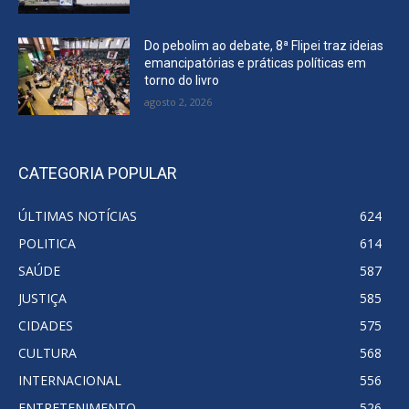
Do pebolim ao debate, 8ª Flipei traz ideias
emancipatórias e práticas políticas em
torno do livro
agosto 2, 2026
CATEGORIA POPULAR
ÚLTIMAS NOTÍCIAS
624
POLITICA
614
SAÚDE
587
JUSTIÇA
585
CIDADES
575
CULTURA
568
INTERNACIONAL
556
ENTRETENIMENTO
526