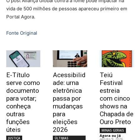
O post Aliança Global contra a fome pode impactar na
vida de 500 milhões de pessoas apareceu primeiro em
Portal Agora.
Fonte Original
E-Título
Acessibilid
Teiú
serve como
ade: urna
Festival
documento
eletrônica
estreia
para votar;
passa por
com cinco
conheça
mudanças
shows na
outras
para
Chapada de
funções
eleições
Ouro Preto
úteis
2026
MINAS GERAIS
Agora ou Já
-
JUSTIÇA
ÚLTIMAS
agosto 9, 2026