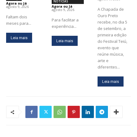
NOTÍCIAS
Agora ou Já
-
Agora ou Já
-
agosto 9, 2026
A Chapada de
agosto 9, 2026
Ouro Preto
Faltam dois
Para facilitar a
recebe, no dia 5
meses para...
experiência...
de setembro, a
primeira edição
Leia mais
Leia mais
do Festival Teiú,
evento que
reúne música,
arte e
diferentes...
Leia mais