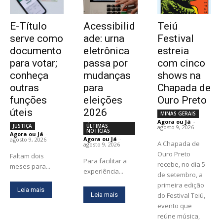
E-Título
Acessibilid
Teiú
serve como
ade: urna
Festival
documento
eletrônica
estreia
para votar;
passa por
com cinco
conheça
mudanças
shows na
outras
para
Chapada de
funções
eleições
Ouro Preto
úteis
2026
MINAS GERAIS
Agora ou Já
-
JUSTIÇA
ÚLTIMAS
agosto 9, 2026
NOTÍCIAS
Agora ou Já
-
Agora ou Já
-
agosto 9, 2026
A Chapada de
agosto 9, 2026
Ouro Preto
Faltam dois
Para facilitar a
recebe, no dia 5
meses para...
experiência...
de setembro, a
primeira edição
Leia mais
Leia mais
do Festival Teiú,
evento que
reúne música,