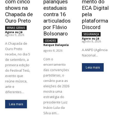
com cinco
palanques
mento do
shows na
estaduais
ECA Digital
Chapada de
contra 16
pela
Ouro Preto
articulados
plataforma
por Flávio
Discord
MINAS GERAIS
Agora ou Já
-
Bolsonaro
SEGURANÇA
agosto 9, 2026
Agora ou Já
-
CIDADES
agosto 8, 2026
A Chapada de
Kaique Dalapola
-
Ouro Preto
A ANPD (Agência
agosto 8, 2026
recebe, no dia 5
Nacional...
Com o
de setembro, a
encerramento
primeira edição
Leia mais
das convenções
do Festival Teiú,
partidárias, o
evento que
cenário para as
reúne música,
eleições de 2026
arte e
mostra uma
diferentes...
estratégia do
presidente Luiz
Leia mais
Inácio Lula da
Silva em...