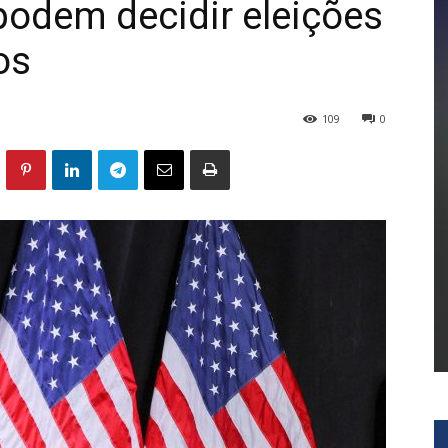
podem decidir eleições
os
109
0