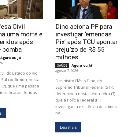
esa Civil
Dino aciona PF para
ma uma morte e
investigar ‘emendas
feridos após
Pix’ após TCU apontar
e bomba
prejuízo de R$ 55
milhões
Agora ou Já
-
26
Agora ou Já
-
SAÚDE
agosto 7, 2026
ivil do Estado do Rio
Sul confirmou, nesta
O ministro Flávio Dino, do
a (7), que uma pessoa
Supremo Tribunal Federal (STF),
inco ficaram feridas
determinou nesta sexta-feira (7)
que a Polícia Federal (PF)
investigue a existência de crimes
na...
s
Leia mais