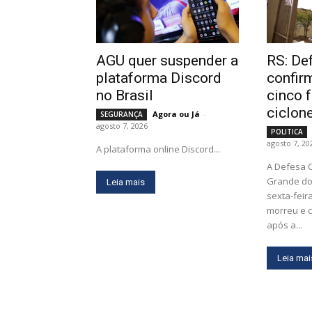
AGU quer suspender a
RS: Def
plataforma Discord
confir
no Brasil
cinco 
ciclon
Agora ou Já
-
SEGURANÇA
agosto 7, 2026
POLITICA
agosto 7, 20
A plataforma online Discord...
A Defesa C
Grande do 
Leia mais
sexta-feir
morreu e c
após a...
Leia mai