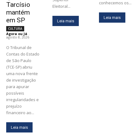
conhecemos os...
Tarcísio
Eleitoral...
mantém
Leia mais
em SP
Leia mais
CULTURA
Agora ou Já
-
agosto 8, 2026
O Tribunal de
Contas do Estado
de São Paulo
(TCE-SP) abriu
uma nova frente
de investigação
para apurar
possíveis
irregularidades e
prejuízo
financeiro ao...
Leia mais