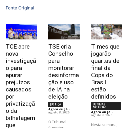
Fonte Original
TCE abre
TSE cria
Times que
nova
Conselho
jogarão
investigaçã
para
quartas de
o para
monitorar
final da
apurar
desinforma
Copa do
prejuízos
ção e uso
Brasil
causados
de IA na
estão
por
eleição
definidos
privatizaçã
JUSTIÇA
ÚLTIMAS
NOTÍCIAS
Agora ou Já
-
o da
Agora ou Já
-
agosto 8, 2026
agosto 8, 2026
bilhetagem
O Tribunal
que
Nesta semana,
Superior