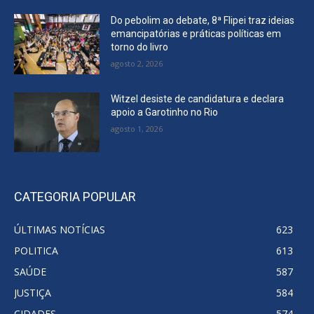
Do pebolim ao debate, 8ª Flipei traz ideias
emancipatórias e práticas políticas em
torno do livro
agosto 2, 2026
Witzel desiste de candidatura e declara
apoio a Garotinho no Rio
agosto 1, 2026
CATEGORIA POPULAR
ÚLTIMAS NOTÍCIAS
623
POLITICA
613
SAÚDE
587
JUSTIÇA
584
CIDADES
574