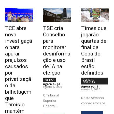
TCE abre
TSE cria
Times que
nova
Conselho
jogarão
investigaçã
para
quartas de
o para
monitorar
final da
apurar
desinforma
Copa do
prejuízos
ção e uso
Brasil
causados
de IA na
estão
por
eleição
definidos
privatizaçã
JUSTIÇA
ÚLTIMAS
NOTÍCIAS
Agora ou Já
-
o da
Agora ou Já
-
agosto 8, 2026
agosto 8, 2026
bilhetagem
O Tribunal
que
Nesta semana,
Superior
conhecemos os...
Tarcísio
Eleitoral...
mantém