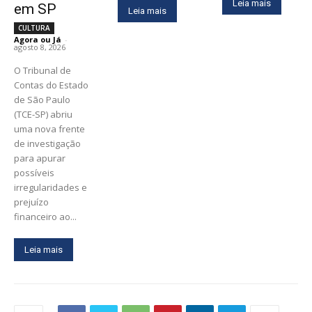
Leia mais
em SP
Leia mais
CULTURA
Agora ou Já
-
agosto 8, 2026
O Tribunal de
Contas do Estado
de São Paulo
(TCE-SP) abriu
uma nova frente
de investigação
para apurar
possíveis
irregularidades e
prejuízo
financeiro ao...
Leia mais