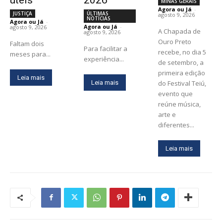
MINAS GERAIS
Agora ou Já
-
JUSTIÇA
ÚLTIMAS
agosto 9, 2026
NOTÍCIAS
Agora ou Já
-
Agora ou Já
-
agosto 9, 2026
A Chapada de
agosto 9, 2026
Ouro Preto
Faltam dois
Para facilitar a
recebe, no dia 5
meses para...
experiência...
de setembro, a
primeira edição
Leia mais
Leia mais
do Festival Teiú,
evento que
reúne música,
arte e
diferentes...
Leia mais