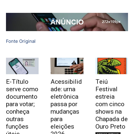
Fonte Original
E-Título
Acessibilid
Teiú
serve como
ade: urna
Festival
documento
eletrônica
estreia
para votar;
passa por
com cinco
conheça
mudanças
shows na
outras
para
Chapada de
funções
eleições
Ouro Preto
úteis
2026