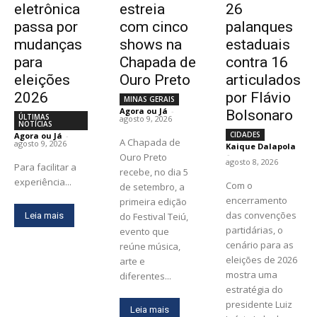
eletrônica
estreia
26
passa por
com cinco
palanques
mudanças
shows na
estaduais
para
Chapada de
contra 16
eleições
Ouro Preto
articulados
2026
por Flávio
MINAS GERAIS
Agora ou Já
-
Bolsonaro
ÚLTIMAS
agosto 9, 2026
NOTÍCIAS
CIDADES
Agora ou Já
-
A Chapada de
agosto 9, 2026
Kaique Dalapola
-
Ouro Preto
agosto 8, 2026
Para facilitar a
recebe, no dia 5
experiência...
Com o
de setembro, a
encerramento
primeira edição
das convenções
Leia mais
do Festival Teiú,
partidárias, o
evento que
cenário para as
reúne música,
eleições de 2026
arte e
mostra uma
diferentes...
estratégia do
presidente Luiz
Leia mais