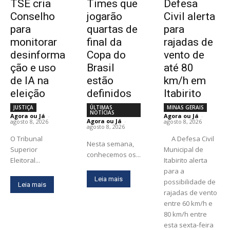
TSE cria
Times que
Defesa
Conselho
jogarão
Civil alerta
para
quartas de
para
monitorar
final da
rajadas de
desinforma
Copa do
vento de
ção e uso
Brasil
até 80
de IA na
estão
km/h em
eleição
definidos
Itabirito
JUSTIÇA
ÚLTIMAS
MINAS GERAIS
NOTÍCIAS
Agora ou Já
-
Agora ou Já
-
Agora ou Já
-
agosto 8, 2026
agosto 8, 2026
agosto 8, 2026
O Tribunal
A Defesa Civil
Nesta semana,
Superior
Municipal de
conhecemos os...
Eleitoral...
Itabirito alerta
para a
Leia mais
possibilidade de
Leia mais
rajadas de vento
entre 60 km/h e
80 km/h entre
esta sexta-feira