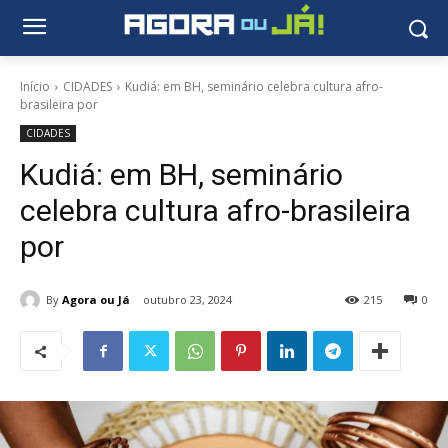
Início
CIDADES
Kudiá: em BH, seminário celebra cultura afro-
brasileira por
CIDADES
Kudiá: em BH, seminário
celebra cultura afro-brasileira
por
By
Agora ou Já
outubro 23, 2024
215
0