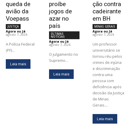
queda de
proíbe
ção contra
avião da
jogos de
cadeirante
Voepass
azar no
em BH
país
JUSTIÇA
MINAS GERAIS
Agora ou Já
-
Agora ou Já
-
ÚLTIMAS
agosto 7, 2026
agosto 7, 2026
NOTÍCIAS
Agora ou Já
-
A Polícia Federal
Um professor
agosto 7, 2026
(PF)...
universitário se
O julgamento no
tornou réu pelos
Supremo...
crimes de injúria
Leia mais
e discriminação
Leia mais
contra uma
pessoa com
deficiência após
decisão da Justiça
de Minas
Gerais....
Leia mais