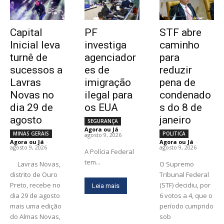
Capital
PF
STF abre
Inicial leva
investiga
caminho
turnê de
agenciador
para
sucessos a
es de
reduzir
Lavras
imigração
pena de
Novas no
ilegal para
condenado
dia 29 de
os EUA
s do 8 de
agosto
janeiro
SEGURANÇA
Agora ou Já
-
MINAS GERAIS
POLITICA
agosto 9, 2026
Agora ou Já
-
Agora ou Já
-
agosto 9, 2026
agosto 9, 2026
A Polícia Federal
tem...
Lavras Novas,
O Supremo
distrito de Ouro
Tribunal Federal
Preto, recebe no
(STF) decidiu, por
Leia mais
dia 29 de agosto
6 votos a 4, que o
mais uma edição
período cumprido
do Almas Novas,
sob