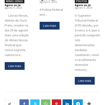
MINAS GERAIS
POLITICA
agosto 9, 2026
Agora ou Já
-
Agora ou Já
-
agosto 9, 2026
agosto 9, 2026
A Polícia Federal
tem...
Lavras Novas,
O Supremo
distrito de Ouro
Tribunal Federal
Preto, recebe no
(STF) decidiu, por
Leia mais
dia 29 de agosto
6 votos a 4, que o
mais uma edição
período cumprido
do Almas Novas,
sob
festival que
determinadas
reúne esporte,
medidas
natureza e...
cautelares, como
o recolhimento
domiciliar
Leia mais
noturno,...
Leia mais