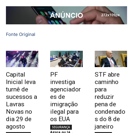
Fonte Original
Capital
PF
STF abre
Inicial leva
investiga
caminho
turnê de
agenciador
para
sucessos a
es de
reduzir
Lavras
imigração
pena de
Novas no
ilegal para
condenado
dia 29 de
os EUA
s do 8 de
agosto
janeiro
SEGURANÇA
Agora ou Já
-