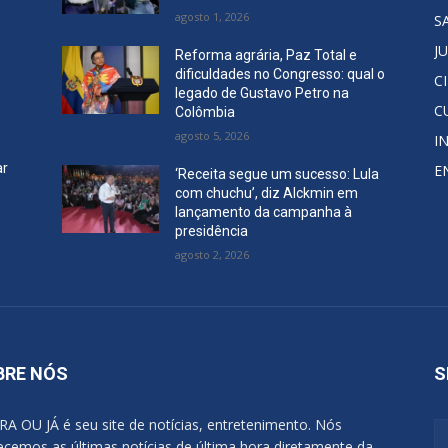
agosto 1, 2026
S
J
Reforma agrária, Paz Total e
dificuldades no Congresso: qual o
C
legado de Gustavo Petro na
C
Colômbia
agosto 5, 2026
I
ar
E
‘Receita segue um sucesso: Lula
com chuchu’, diz Alckmin em
lançamento da campanha à
presidência
agosto 2, 2026
BRE NÓS
S
A OU JÁ é seu site de notícias, entretenimento. Nós
ecemos as últimas notícias de última hora diretamente da