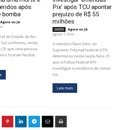
feridos após
Pix’ após TCU apontar
e bomba
prejuízo de R$ 55
milhões
Agora ou Já
-
26
Agora ou Já
-
SAÚDE
agosto 7, 2026
ivil do Estado do Rio
Sul confirmou, nesta
O ministro Flávio Dino, do
a (7), que uma pessoa
Supremo Tribunal Federal (STF),
inco ficaram feridas
determinou nesta sexta-feira (7)
que a Polícia Federal (PF)
investigue a existência de crimes
na...
s
Leia mais