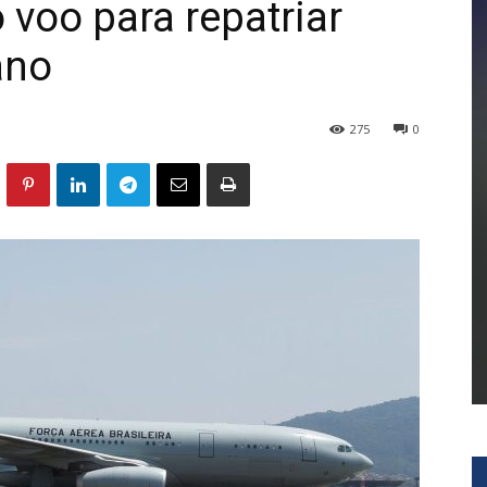
o voo para repatriar
ano
275
0