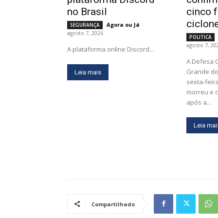
no Brasil
cinco 
ciclon
Agora ou Já
-
SEGURANÇA
agosto 7, 2026
POLITICA
agosto 7, 20
A plataforma online Discord...
A Defesa C
Grande do 
Leia mais
sexta-feir
morreu e c
após a...
Leia mai
Compartilhado