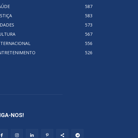
AÚDE
587
USTIÇA
583
IDADES
573
ULTURA
567
NTERNACIONAL
556
NTRETENIMENTO
526
IGA-NOS!