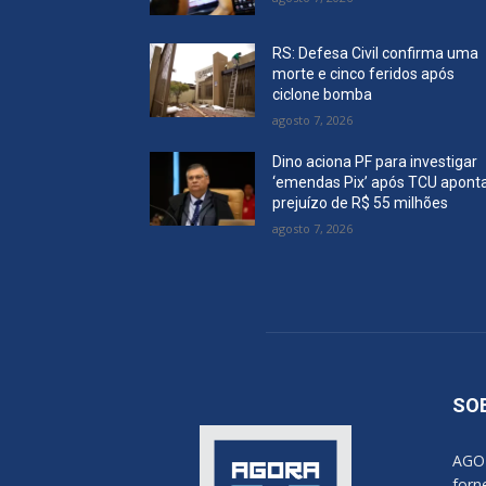
RS: Defesa Civil confirma uma
morte e cinco feridos após
ciclone bomba
agosto 7, 2026
Dino aciona PF para investigar
‘emendas Pix’ após TCU apont
prejuízo de R$ 55 milhões
agosto 7, 2026
SO
AGOR
forn