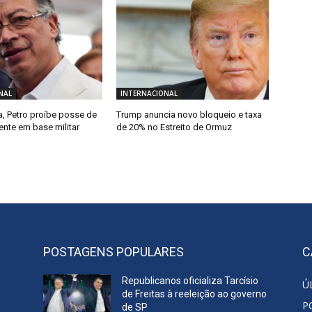
NAL
INTERNACIONAL
, Petro proíbe posse de
Trump anuncia novo bloqueio e taxa
ente em base militar
de 20% no Estreito de Ormuz
POSTAGENS POPULARES
C
Republicanos oficializa Tarcísio
Ú
de Freitas à reeleição ao governo
P
de SP