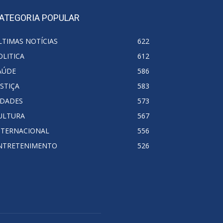
ATEGORIA POPULAR
LTIMAS NOTÍCIAS
622
OLITICA
612
AÚDE
586
USTIÇA
583
IDADES
573
ULTURA
567
NTERNACIONAL
556
NTRETENIMENTO
526