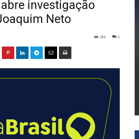
F abre investigação
 Joaquim Neto
286
0