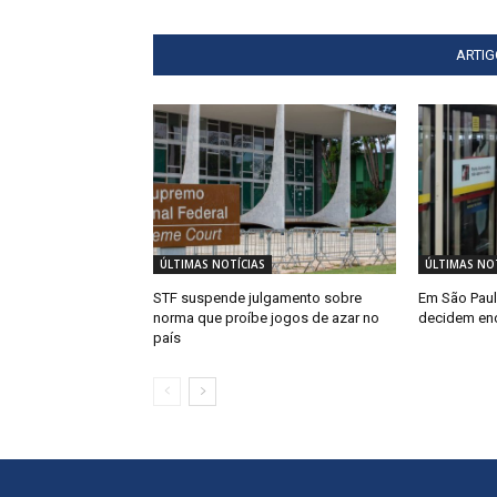
ARTI
ÚLTIMAS NOTÍCIAS
ÚLTIMAS NOT
STF suspende julgamento sobre
Em São Paul
norma que proíbe jogos de azar no
decidem enc
país