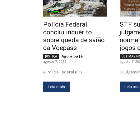
Polícia Federal
STF s
conclui inquérito
julgam
sobre queda de avião
norma 
da Voepass
jogos 
Agora ou Já
-
JUSTIÇA
ÚLTIMAS N
agosto 7, 2026
agosto 7, 20
A Polícia Federal (PF)...
O julgamen
Leia mais
Leia mai