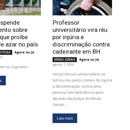
uspende
Professor
ento sobre
universitário vira réu
que proíbe
por injúria e
de azar no país
discriminação contra
cadeirante em BH
Agora ou Já
-
OTÍCIAS
26
Agora ou Já
-
MINAS GERAIS
agosto 7, 2026
to no Supremo...
Um professor universitário se
tornou réu pelos crimes de injúria
s
e discriminação contra uma
pessoa com deficiência após
decisão da Justiça de Minas
Gerais....
Leia mais