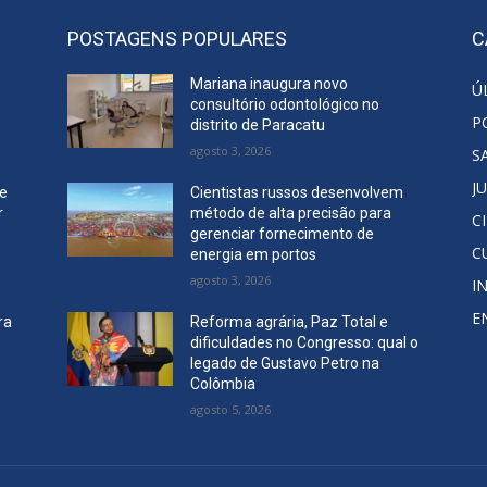
POSTAGENS POPULARES
C
o
Mariana inaugura novo
Ú
consultório odontológico no
P
distrito de Paracatu
agosto 3, 2026
S
J
re
Cientistas russos desenvolvem
r
método de alta precisão para
C
gerenciar fornecimento de
C
energia em portos
agosto 3, 2026
I
E
ra
Reforma agrária, Paz Total e
dificuldades no Congresso: qual o
legado de Gustavo Petro na
Colômbia
agosto 5, 2026