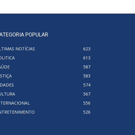
ATEGORIA POPULAR
LTIMAS NOTÍCIAS
623
OLITICA
613
AÚDE
587
USTIÇA
583
IDADES
574
ULTURA
567
NTERNACIONAL
556
NTRETENIMENTO
526