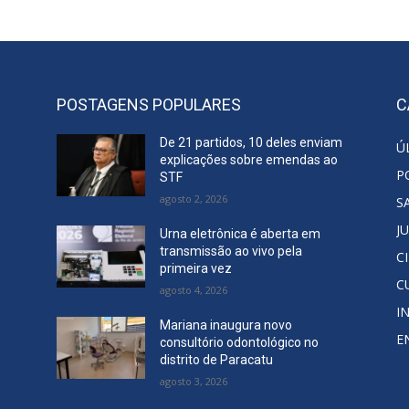
POSTAGENS POPULARES
C
De 21 partidos, 10 deles enviam
Ú
explicações sobre emendas ao
P
STF
agosto 2, 2026
S
J
Urna eletrônica é aberta em
transmissão ao vivo pela
C
primeira vez
C
agosto 4, 2026
I
Mariana inaugura novo
E
consultório odontológico no
distrito de Paracatu
agosto 3, 2026